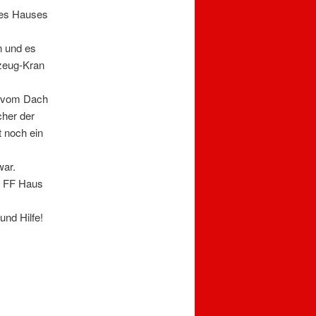
nes Hauses
n und es
zeug-Kran
g vom Dach
cher der
 noch ein
war.
s FF Haus
und Hilfe!