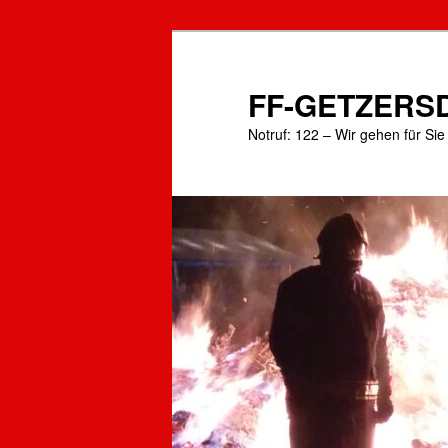
Zum
primären
Inhalt
FF-GETZERS
springen
Notruf: 122 – Wir gehen für Si