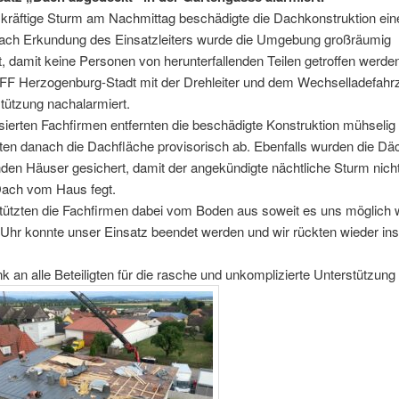
 kräftige Sturm am Nachmittag beschädigte die Dachkonstruktion ei
ach Erkundung des Einsatzleiters wurde die Umgebung großräumig
, damit keine Personen von herunterfallenden Teilen getroffen werde
FF Herzogenburg-Stadt
mit der Drehleiter und dem Wechselladefahr
tützung nachalarmiert.
sierten Fachfirmen entfernten die beschädigte Konstruktion mühseli
ten danach die Dachfläche provisorisch ab. Ebenfalls wurden die Dä
en Häuser gesichert, damit der angekündigte nächtliche Sturm nicht
Dach vom Haus fegt.
tützten die Fachfirmen dabei vom Boden aus soweit es uns möglich 
Uhr konnte unser Einsatz beendet werden und wir rückten wieder in
k an alle Beteiligten für die rasche und unkomplizierte Unterstützung 