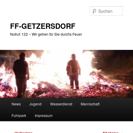
Zum
primären
Such
Inhalt
springen
FF-GETZERSDORF
Notruf: 122 – Wir gehen für Sie durchs Feuer
Hauptmenü
News
Jugend
Wasserdienst
Mannschaft
Fuhrpark
Impressum
Beitragsnavigation
←
→