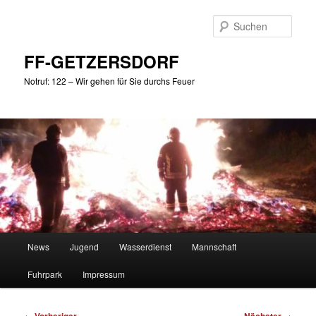
Zum
primären
Such
Inhalt
springen
FF-GETZERSDORF
Notruf: 122 – Wir gehen für Sie durchs Feuer
Hauptmenü
News
Jugend
Wasserdienst
Mannschaft
Fuhrpark
Impressum
Beitragsnavigation
←
→