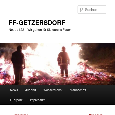
Zum
primären
Such
Inhalt
springen
FF-GETZERSDORF
Notruf: 122 – Wir gehen für Sie durchs Feuer
Hauptmenü
News
Jugend
Wasserdienst
Mannschaft
Fuhrpark
Impressum
Beitragsnavigation
←
→