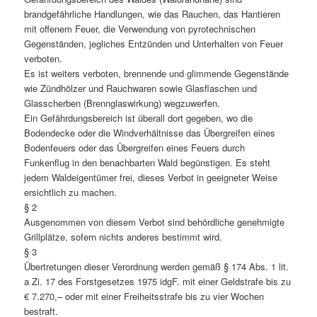
brandgefährliche Handlungen, wie das Rauchen, das Hantieren
mit offenem Feuer, die Verwendung von pyrotechnischen
Gegenständen, jegliches Entzünden und Unterhalten von Feuer
verboten.
Es ist weiters verboten, brennende und glimmende Gegenstände
wie Zündhölzer und Rauchwaren sowie Glasflaschen und
Glasscherben (Brennglaswirkung) wegzuwerfen.
Ein Gefährdungsbereich ist überall dort gegeben, wo die
Bodendecke oder die Windverhältnisse das Übergreifen eines
Bodenfeuers oder das Übergreifen eines Feuers durch
Funkenflug in den benachbarten Wald begünstigen. Es steht
jedem Waldeigentümer frei, dieses Verbot in geeigneter Weise
ersichtlich zu machen.
§ 2
Ausgenommen von diesem Verbot sind behördliche genehmigte
Grillplätze, sofern nichts anderes bestimmt wird.
§ 3
Übertretungen dieser Verordnung werden gemäß § 174 Abs. 1 lit.
a Zi. 17 des Forstgesetzes 1975 idgF. mit einer Geldstrafe bis zu
€ 7.270,– oder mit einer Freiheitsstrafe bis zu vier Wochen
bestraft.