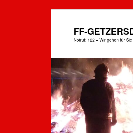
Zum
primären
Inhalt
FF-GETZERS
springen
Notruf: 122 – Wir gehen für Si