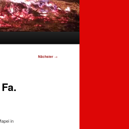
Nächster
→
 Fa.
apei in