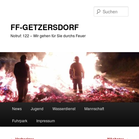
Zum
primären
Such
Inhalt
springen
FF-GETZERSDORF
Notruf: 122 – Wir gehen für Sie durchs Feuer
Hauptmenü
News
Jugend
Wasserdienst
Mannschaft
Fuhrpark
Impressum
Beitragsnavigation
←
→