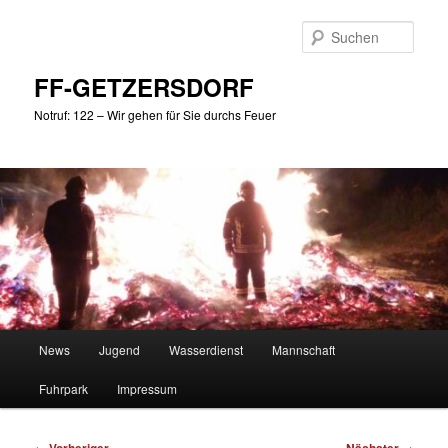
Zum
primären
Such
Inhalt
springen
FF-GETZERSDORF
Notruf: 122 – Wir gehen für Sie durchs Feuer
Hauptmenü
News
Jugend
Wasserdienst
Mannschaft
Fuhrpark
Impressum
Beitragsnavigation
←
→